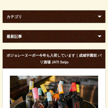
カテゴリ
最新記事
ボジョレーヌーボー今年も入荷しています｜成城学園前 バ
リ酒場 JATI Seijo